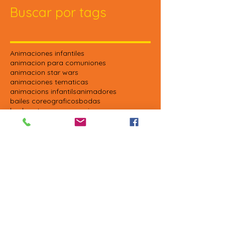
Buscar por tags
Animaciones infantiles
animacion para comuniones
animacion star wars
animaciones tematicas
animacions infantils
animadores
bailes coreograficos
bodas
bodas star wars
comuniones
comuniones originales
comuniones star wars
comunions
cumpleaños
darth vader
festels infantils
fiesta frozen
fiesta star wars
fiestas barcelona
fiestas tematicas
frozen
leia
magos
mini disco
payasos
photocall
pintacaras
shakira
star wars
violetta
Síguenos